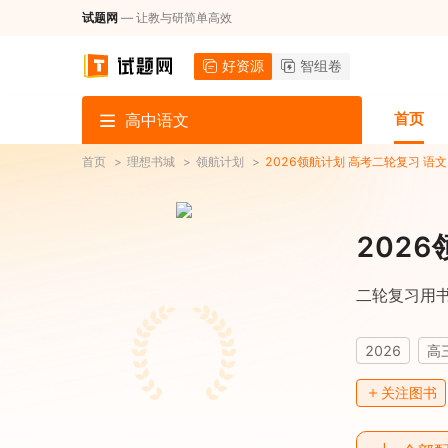
试题网
— 让教与研简单高效
好资源
智组卷
首页
高中语文
首页
>
理想书城
>
领航计划
>
2026领航计划 高考二轮复习 语文
202
二轮复习用
2026
高
关注图书