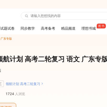
图书
试题试卷
同步教学
高考备考
精品频道
理想书城
 广东专版
6领航计划 高考二轮复习 语文 广东专
书
三
领航计划 高考二轮复习
1724
人浏览