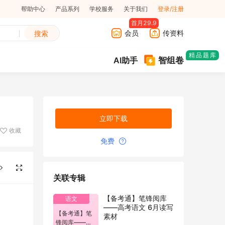
帮助中心
产品系列
学校服务
关于我们
登录/注册
首月29.9
会员
传资料
搜索
精品题库
智组卷
AI助手
立即下载
收藏
免费
关联专辑
【备考通】笔锋阅库
语文
——高考语文 6月读写
【备考通】笔
素材
锋阅库——高