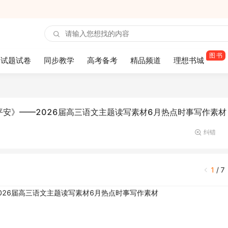
图书
试题试卷
同步教学
高考备考
精品频道
理想书城
安》——2026届高三语文主题读写素材6月热点时事写作素材
纠错
1
/
7