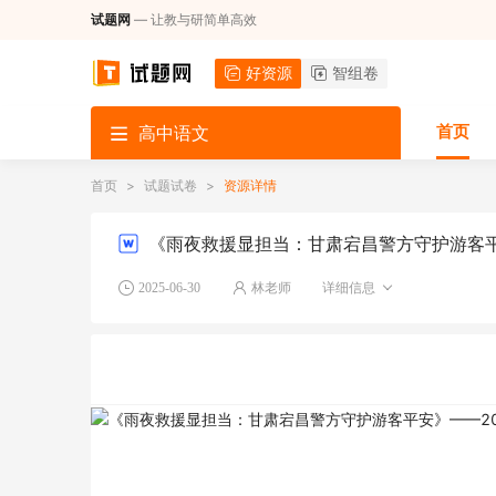
试题网
— 让教与研简单高效
好资源
智组卷
首页
高中语文
首页
>
试题试卷
>
资源详情
《雨夜救援显担当：甘肃宕昌警方守护游客平
2025-06-30
林老师
详细信息