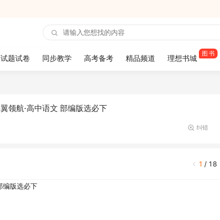
图书
试题试卷
同步教学
高考备考
精品频道
理想书城
课翼领航·高中语文 部编版选必下
纠错
1
/
18