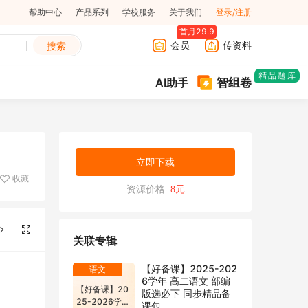
帮助中心
产品系列
学校服务
关于我们
登录/注册
首月29.9
会员
传资料
搜索
精品题库
智组卷
AI助手
立即下载
收藏
资源价格:
8元
关联专辑
【好备课】2025-202
语文
6学年 高二语文 部编
【好备课】20
版选必下 同步精品备
25-2026学年
课包