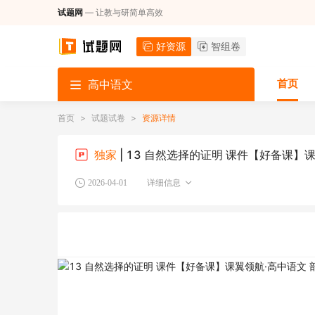
试题网
— 让教与研简单高效
好资源
智组卷
首页
高中语文
首页
>
试题试卷
>
资源详情
独家
| 13 自然选择的证明 课件【好备课】
2026-04-01
详细信息